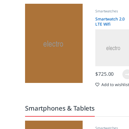
Smartwatches
Smartwatch 2.0
LTE Wifi
Waterproof
$
725.00
Add to wishlis
Smartphones & Tablets
Smartwatches