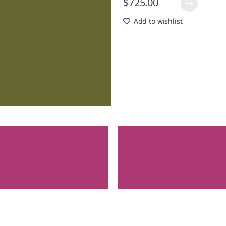
$
725.00
Add to wishlist