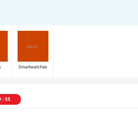
s
Smartwatches
9
54