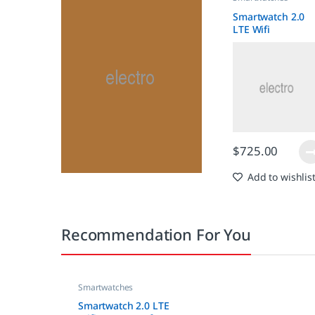
Smartwatch 2.0
LTE Wifi
Waterproof
$
725.00
Add to wishlis
Recommendation For You
Smartwatches
Smartwatch 2.0 LTE