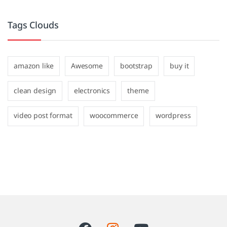
Tags Clouds
amazon like
Awesome
bootstrap
buy it
clean design
electronics
theme
video post format
woocommerce
wordpress