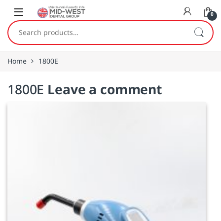
Skip to navigation
Skip to content
0
Search for:
Home
1800E
1800E
Leave a comment