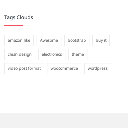
Tags Clouds
amazon like
Awesome
bootstrap
buy it
clean design
electronics
theme
video post format
woocommerce
wordpress